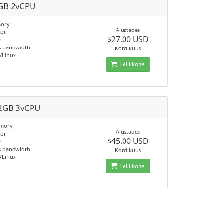
GB 2vCPU
ory
Alustades
sor
$27.00 USD
D
s bandwidth
Kord kuus
/Linux
Telli kohe
2GB 3vCPU
mory
Alustades
sor
$45.00 USD
D
s bandwidth
Kord kuus
/Linux
Telli kohe