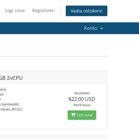
Logi sisse
Registreeri
Vaata ostukorvi
Konto
GB 2vCPU
ory
Alustades
sor
$22.00 USD
D
s bandwidth
Kord kuus
ndows 2012r2
Telli kohe