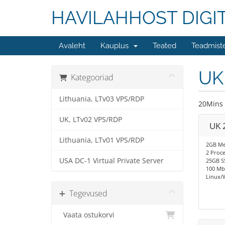
HAVILAHHOST DIGI
Avaleht
Kauplus
Teated
Teadmist
UK
Kategooriad
Lithuania, LTv03 VPS/RDP
20Mins 
UK, LTv02 VPS/RDP
UK 
Lithuania, LTv01 VPS/RDP
2GB M
2 Proc
USA DC-1 Virtual Private Server
25GB S
100 Mb
Linux/
Tegevused
Vaata ostukorvi