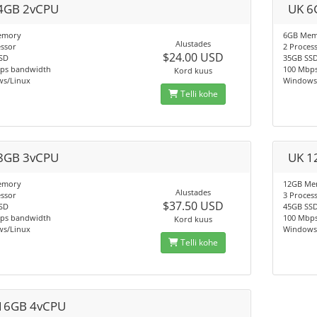
4GB 2vCPU
UK 6
emory
6GB Mem
Alustades
essor
2 Proces
$24.00 USD
SD
35GB SS
ps bandwidth
100 Mbp
Kord kuus
s/Linux
Windows
Telli kohe
8GB 3vCPU
UK 1
emory
12GB Me
Alustades
essor
3 Proces
$37.50 USD
SD
45GB SS
ps bandwidth
100 Mbp
Kord kuus
s/Linux
Windows
Telli kohe
16GB 4vCPU