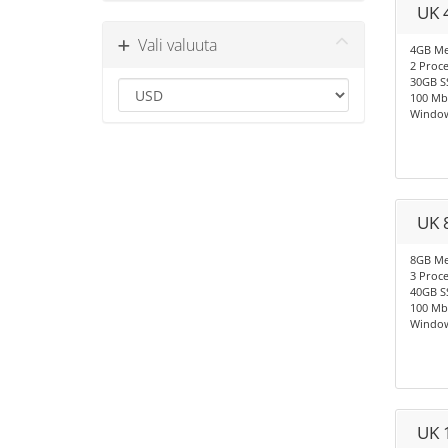
UK 
Vali valuuta
4GB M
2 Proc
30GB S
100 Mb
Window
UK 
8GB M
3 Proc
40GB S
100 Mb
Window
UK 