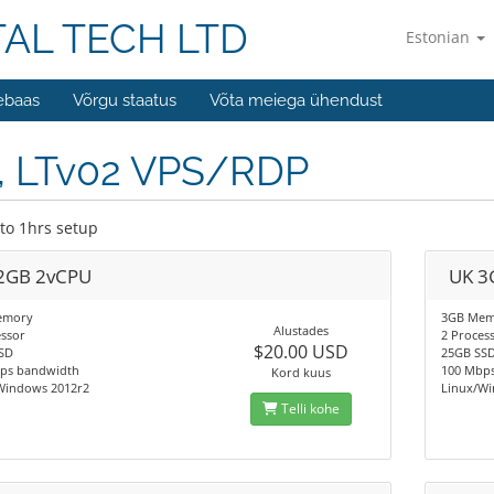
TAL TECH LTD
Estonian
ebaas
Võrgu staatus
Võta meiega ühendust
, LTv02 VPS/RDP
to 1hrs setup
2GB 2vCPU
UK 3
emory
3GB Mem
Alustades
essor
2 Proces
$20.00 USD
SD
25GB SS
ps bandwidth
100 Mbp
Kord kuus
Windows 2012r2
Linux/Wi
Telli kohe