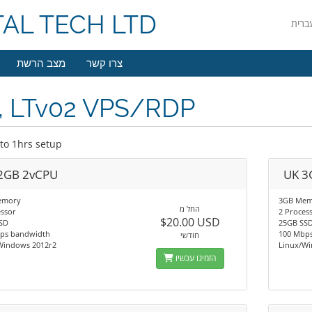
TAL TECH LTD
צרו קשר
מצב הרשת
, LTv02 VPS/RDP
to 1hrs setup
2GB 2vCPU
UK 3
emory
3GB Mem
החל מ
essor
2 Proces
$20.00 USD
SD
25GB SS
ps bandwidth
100 Mbp
חודשי
Windows 2012r2
Linux/Wi
הזמינו עכשיו