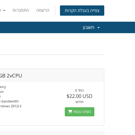
הרשמה
התחברות
עברית
צפייה בעגלת הקניות
חשבון
GB 2vCPU
ory
החל מ
sor
$22.00 USD
D
s bandwidth
חודשי
ndows 2012r2
הזמינו עכשיו